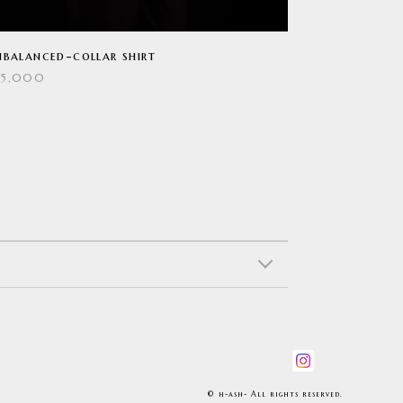
balanced-collar shirt
25,000
© h-ash- All rights reserved.