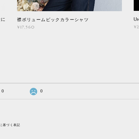
Un
金に
襟ボリュームビックカラーシャツ
¥
¥17,560
0
0
に基づく表記