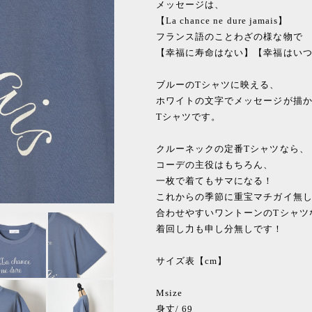
メッセージは、
【La chance ne dure jamais】
フランス語のことわざの様な物で
【幸福に寿命はない】【幸福はい
ブルーのTシャツに映える、
ホワイトの文字でメッセージが描
Tシャツです。
クルーネックの定番Tシャツなら、
コーデの主役はもちろん、
一枚で着てもサマになる！
これからの季節に重宝マチガイ無
合わせやすいワントーンのTシャツ
着回し力も申し分無しです！
サイズ表【cm】
Msize
身丈/ 69