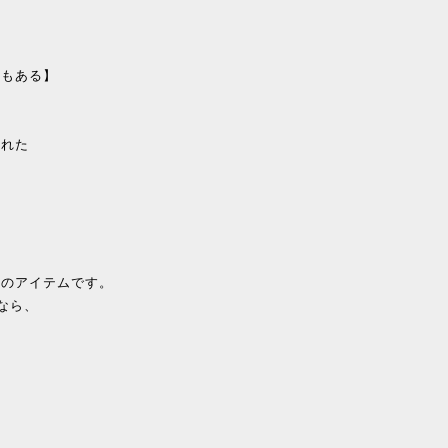
つもある】
かれた
しのアイテムです。
なら、